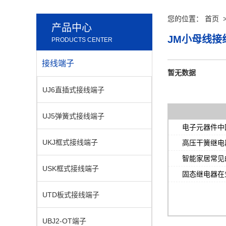
您的位置：
首页
产品中心
JM小母线接
PRODUCTS CENTER
接线端子
暂无数据
UJ6直插式接线端子
UJ5弹簧式接线端子
电子元器件中
UKJ框式接线端子
高压干簧继电
特点介绍
智能家居常见
USK框式接线端子
些特点？
固态继电器在
用
UTD板式接线端子
UBJ2-OT端子