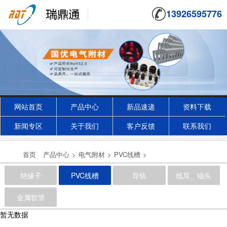
13926595776
网站首页
产品中心
新品速递
资料下载
新闻专区
关于我们
客户反馈
联系我们
UJFX1-120型
首页
产品中心
>
电气附材
>
PVC线槽
>
2020-10-22
绝缘子
PVC线槽
导轨
线耳、端头
金属软管
暂无数据
UJ5-35