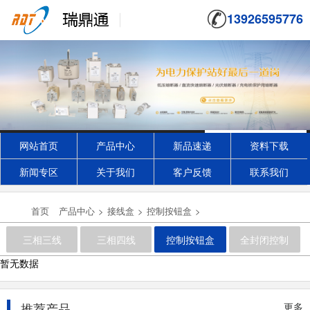
13926595776
网站首页
产品中心
新品速递
资料下载
新闻专区
关于我们
客户反馈
联系我们
首页
产品中心
>
接线盒
>
控制按钮盒
>
UJTF1-25/16
三相三线
三相四线
控制按钮盒
全封闭控制
2020-10-22
暂无数据
推荐产品
更多