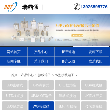
13926595776
网站首页
产品中心
新品速递
资料下载
新闻专区
关于我们
客户反馈
联系我们
首页
产品中心
>
接线端子
>
W型接线端子
>
UJ6直插式
UJ5弹簧式
UKJ框式接
USK框式接
UTD板式接
UBJ2-OT端子
导轨式接地
JY面板开关
UKJ-35
2020-08-27
UJ3侧进线
W型接线端
JM小母线接
传感器接线